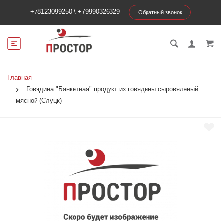
+78123099250
\
+79990326329
Обратный звонок
Главная
Говядина "Банкетная" продукт из говядины сыровяленый
мясной (Слуцк)