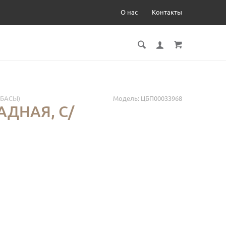
О нас
Контакты
ЛБАСЫ)
Модель:
ЦБП00033968
АДНАЯ, С/