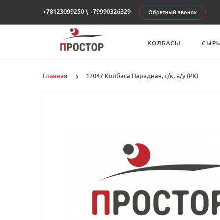
+78123099250
\
+79990326329
Обратный звонок
КОЛБАСЫ
СЫР
Главная
17047 Колбаса Парадная, с/к, в/у (РК)