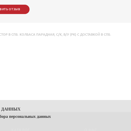
ВИТЬ ОТЗЫВ
ТОР В СПБ. КОЛБАСА ПАРАДНАЯ
,
С/К
,
В/У (РК) С ДОСТАВКОЙ В СПБ.
Х ДАННЫХ
сбора персональных данных
КАТАЛОГ
О НАС