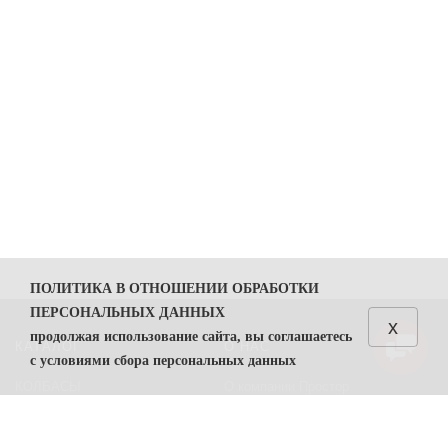
ПОЛИТИКА В ОТНОШЕНИИ ОБРАБОТКИ
ПЕРСОНАЛЬНЫХ ДАННЫХ
x
продолжая использование сайта, вы соглашаетесь
КАТАЛОГ
О НАС
с условиями сбора персональных данных
КОЛБАСЫ
О компании Простор
1. Общие положения
СЫРЫ
Политика безопасности
1.1. Политика в отношении обработки персональных