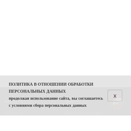
ПОЛИТИКА В ОТНОШЕНИИ ОБРАБОТКИ
ПЕРСОНАЛЬНЫХ ДАННЫХ
x
продолжая использование сайта, вы соглашаетесь
КАТАЛОГ
О НАС
с условиями сбора персональных данных
КОЛБАСЫ
О компании Простор
1. Общие положения
СЫРЫ
Политика безопасности
1.1. Политика в отношении обработки персональных