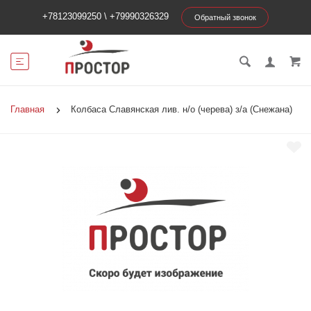
+78123099250
\
+79990326329
Обратный звонок
Главная
Колбаса Славянская лив. н/о (черева) з/а (Снежана)