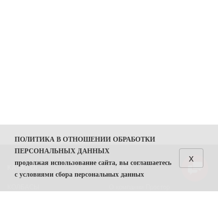
ПОЛИТИКА В ОТНОШЕНИИ ОБРАБОТКИ
ПЕРСОНАЛЬНЫХ ДАННЫХ
x
продолжая использование сайта, вы соглашаетесь
КАТАЛОГ
О НАС
с условиями сбора персональных данных
КОЛБАСЫ
О компании Простор
1. Общие положения
СЫРЫ
Политика безопасности
1.1. Политика в отношении обработки персональных