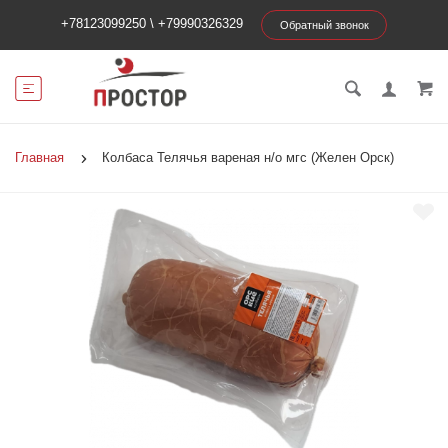
+78123099250
\
+79990326329
Обратный звонок
Главная
Колбаса Телячья вареная н/о мгс (Желен Орск)