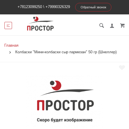
+78123099250
\
+79990326329
Обратный звонок
Главная
Колбаски "Мини-колбаски сыр пармезан" 50 гр (Шнеллер)