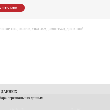
ВИТЬ ОТЗЫВ
РОСТОР
,
СПБ.
,
ОКОРОК
,
УТКИ
,
ЗАМ
,
(ИМПЕРИАЛ)
,
ДОСТАВКОЙ
Х ДАННЫХ
сбора персональных данных
КАТАЛОГ
О НАС