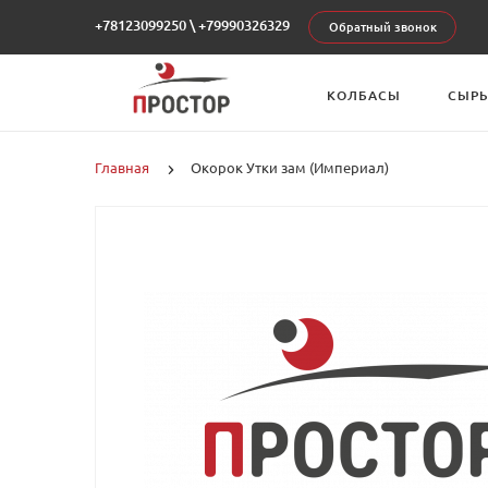
+78123099250
\
+79990326329
Обратный звонок
КОЛБАСЫ
СЫР
Главная
Окорок Утки зам (Империал)