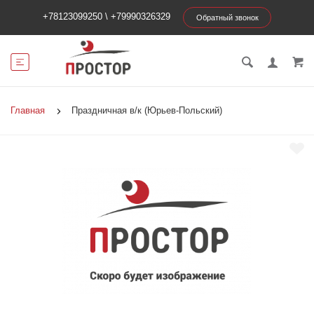
+78123099250
\
+79990326329
Обратный звонок
Главная
Праздничная в/к (Юрьев-Польский)