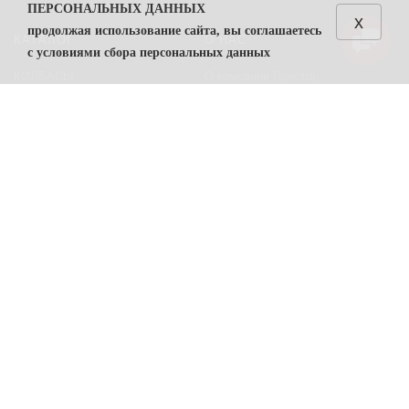
ПЕРСОНАЛЬНЫХ ДАННЫХ
x
продолжая использование сайта, вы соглашаетесь
КАТАЛОГ
О НАС
с условиями сбора персональных данных
КОЛБАСЫ
О компании Простор
1. Общие положения
СЫРЫ
Политика безопасности
1.1. Политика в отношении обработки персональных
данных (далее — Политика) направлена на защиту
Преимущества работы с нами
прав и свобод физических лиц, персональные данные
Контакты
которых обрабатывает ООО "Простор"
ИНН
7806557375
(
далее — Оператор).
ПОМОЩЬ
1.2. Политика разработана в соответствии с п. 2 ч. 1
ст. 18.1 Федерального закона от 27 июля 2006 г. №
Возвраты
152-ФЗ «О персональных данных» (далее — ФЗ «О
Карта сайта
персональных данных»).
Условия соглашения
1.3. Политика содержит сведения, подлежащие
раскрытию в соответствии с ч. 1 ст. 14 ФЗ «О
ПРОСТОР
персональных данных», и является общедоступным
документом.