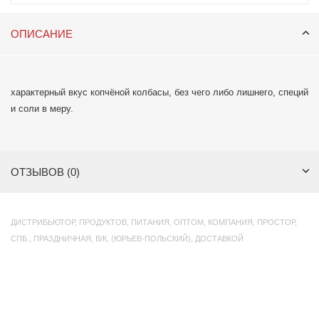
ОПИСАНИЕ
характерный вкус копчёной колбасы, без чего либо лишнего, специй
и соли в меру.
ОТЗЫВОВ (0)
ДИСТРИБЬЮТОР
,
ПРОДУКТОВ
,
ПИТАНИЯ
,
ОПТОМ
,
КОМПАНИЯ
,
ПРОСТОР
,
СПБ.
,
ПРАЗДНИЧНАЯ
,
В/К
,
(ЮРЬЕВ-ПОЛЬСКИЙ)
,
ДОСТАВКОЙ