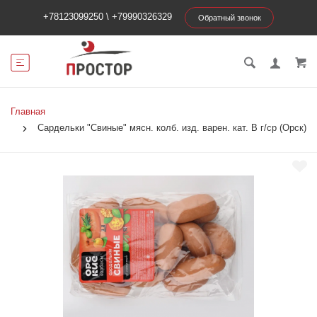
+78123099250
\
+79990326329
Обратный звонок
Главная
Сардельки "Свиные" мясн. колб. изд. варен. кат. В г/ср (Орск)