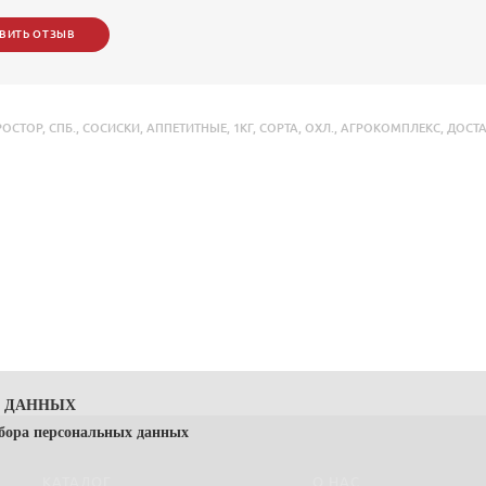
ВИТЬ ОТЗЫВ
РОСТОР
,
СПБ.
,
СОСИСКИ
,
АППЕТИТНЫЕ
,
1КГ
,
СОРТА
,
ОХЛ.
,
АГРОКОМПЛЕКС
,
ДОСТ
Х ДАННЫХ
сбора персональных данных
КАТАЛОГ
О НАС