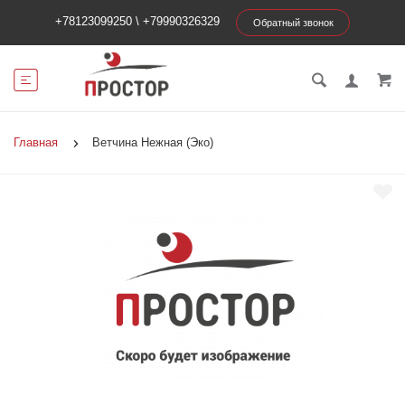
+78123099250
\
+79990326329
Обратный звонок
Главная
Ветчина Нежная (Эко)