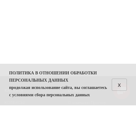
ПОЛИТИКА В ОТНОШЕНИИ ОБРАБОТКИ
ПЕРСОНАЛЬНЫХ ДАННЫХ
x
продолжая использование сайта, вы соглашаетесь
КАТАЛОГ
О НАС
с условиями сбора персональных данных
КОЛБАСЫ
О компании Простор
1. Общие положения
СЫРЫ
Политика безопасности
1.1. Политика в отношении обработки персональных
данных (далее — Политика) направлена на защиту
Преимущества работы с нами
прав и свобод физических лиц, персональные данные
Контакты