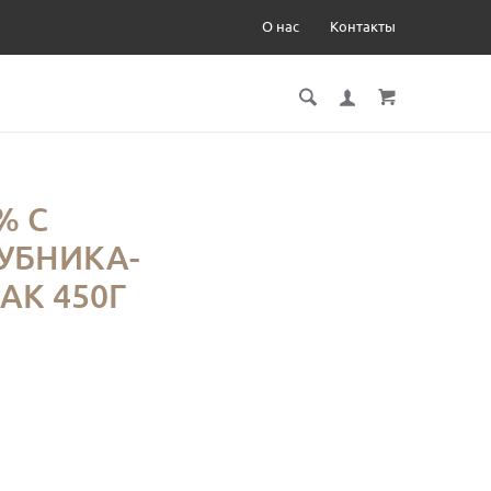
О нас
Контакты
% С
УБНИКА-
АК 450Г