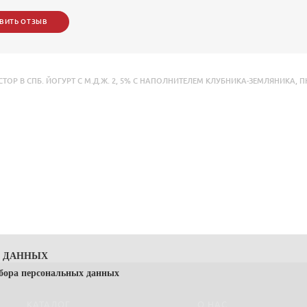
ВИТЬ ОТЗЫВ
 В СПБ. ЙОГУРТ С М.Д.Ж. 2
,
5% С НАПОЛНИТЕЛЕМ КЛУБНИКА-ЗЕМЛЯНИКА
,
П
Х ДАННЫХ
сбора персональных данных
КАТАЛОГ
О НАС