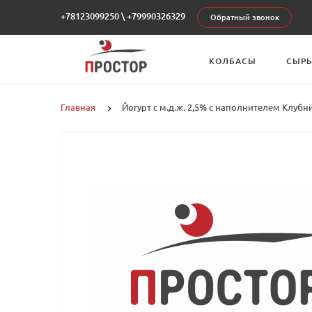
+78123099250
\
+79990326329
Обратный звонок
КОЛБАСЫ
СЫР
Главная
Йогурт с м.д.ж. 2,5% с наполнителем Клуб