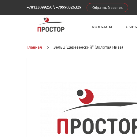
+78123099250
\
+79990326329
Обратный звонок
КОЛБАСЫ
СЫР
Главная
Зельц "Деревенский" (Золотая Нива)