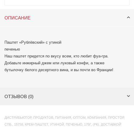
ОПИСАНИЕ
Паштет «Рублёвский» с утиной
печенью
Наш паштет придется по вкусу всем, кто любит фуа-гра.
Добавьте инжирный джем или луковый конфи, а также
бутылочку белого десертного вина, и вы почти во Франции!
ОТЗЫВОВ (0)
ДИСТРИБЬЮТОР
,
ПРОДУКТОВ
,
ПИТАНИЯ
,
ОПТОМ
,
КОМПАНИЯ
,
ПРОСТОР
,
СПБ.
,
15758
,
КРЕМ-ПАШТЕТ
,
УТИНОЙ
,
ПЕЧЕНЬЮ
,
175Г
,
(РК)
,
ДОСТАВКОЙ