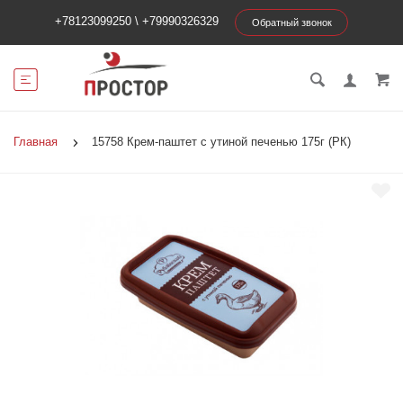
+78123099250
\
+79990326329
Обратный звонок
Главная
15758 Крем-паштет с утиной печенью 175г (РК)