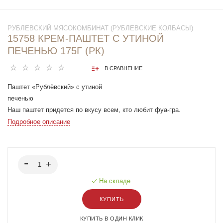
РУБЛЕВСКИЙ МЯСОКОМБИНАТ (РУБЛЕВСКИЕ КОЛБАСЫ)
15758 КРЕМ-ПАШТЕТ С УТИНОЙ
ПЕЧЕНЬЮ 175Г (РК)
В СРАВНЕНИЕ
Паштет «Рублёвский» с утиной
печенью
Наш паштет придется по вкусу всем, кто любит фуа-гра.
Добавьте инжирный джем или луковый конфи, а также
Подробное описание
бутылочку белого десертного вина, и вы почти во Франции!
На складе
КУПИТЬ
КУПИТЬ В ОДИН КЛИК