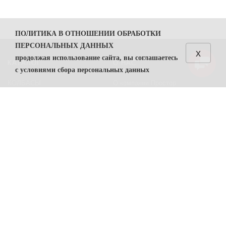
ПОЛИТИКА В ОТНОШЕНИИ ОБРАБОТКИ
ПЕРСОНАЛЬНЫХ ДАННЫХ
x
продолжая использование сайта, вы соглашаетесь
КАТАЛОГ
О НАС
с условиями сбора персональных данных
КОЛБАСЫ
О компании Простор
1. Общие положения
СЫРЫ
Политика безопасности
1.1. Политика в отношении обработки персональных
данных (далее — Политика) направлена на защиту
Преимущества работы с нами
прав и свобод физических лиц, персональные данные
Контакты
которых обрабатывает ООО "Простор"
ИНН
7806557375
(
далее — Оператор).
ПОМОЩЬ
1.2. Политика разработана в соответствии с п. 2 ч. 1
ст. 18.1 Федерального закона от 27 июля 2006 г. №
Возвраты
152-ФЗ «О персональных данных» (далее — ФЗ «О
Карта сайта
персональных данных»).
Условия соглашения