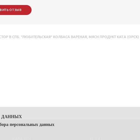
ВИТЬ ОТЗЫВ
ОР В СПБ. "ЛЮБИТЕЛЬСКАЯ" КОЛБАСА ВАРЕНАЯ
,
МЯСН.ПРОДУКТ КАТ.А (ОРСК)
Х ДАННЫХ
сбора персональных данных
КАТАЛОГ
О НАС