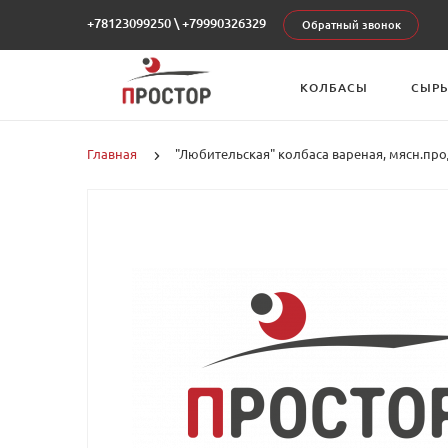
+78123099250
\
+79990326329
Обратный звонок
КОЛБАСЫ
СЫР
Главная
"Любительская" колбаса вареная, мясн.прод